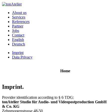
About us
Services
References
Partner
Jobs
Contact
English
Deutsch
Imprint
Data Privacy
Home
Imprint.
Provider identiﬁcation according to § 6 TDG:
tonAtelier Studio für Audio- und Videopostproduction GmbH
& Co. KG
Zehnmorgenstrasse 48-50