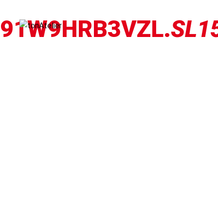
91W9HRB3VZL.
SL1